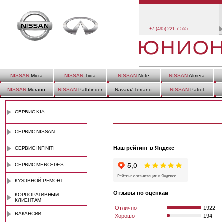
+7 (495) 221-7-555
NISSAN
Micra
NISSAN
Tiida
NISSAN
Note
NISSAN
Almera
NISSAN
Murano
NISSAN
Pathfinder
Navara/ Terrano
NISSAN
Patrol
СЕРВИС KIA
СЕРВИС NISSAN
Наш рейтинг в Яндекс
СЕРВИС INFINITI
СЕРВИС MERCEDES
КУЗОВНОЙ РЕМОНТ
Отзывы по оценкам
КОРПОРАТИВНЫМ
КЛИЕНТАМ
Отлично
1922
ВАКАНСИИ
Хорошо
194