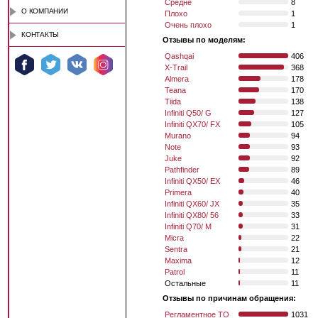
Средне
8
О КОМПАНИИ
Плохо
1
Очень плохо
1
КОНТАКТЫ
Отзывы по моделям:
Qashqai
406
X-Trail
368
Almera
178
Teana
170
Tiida
138
Infiniti Q50/ G
127
Infiniti QX70/ FX
105
Murano
94
Note
93
Juke
92
Pathfinder
89
Infiniti QX50/ EX
46
Primera
40
Infiniti QX60/ JX
35
Infiniti QX80/ 56
33
Infiniti Q70/ M
31
Micra
22
Sentra
21
Maxima
12
Patrol
11
Остальные
11
Отзывы по причинам обращения:
Регламентное ТО
1031