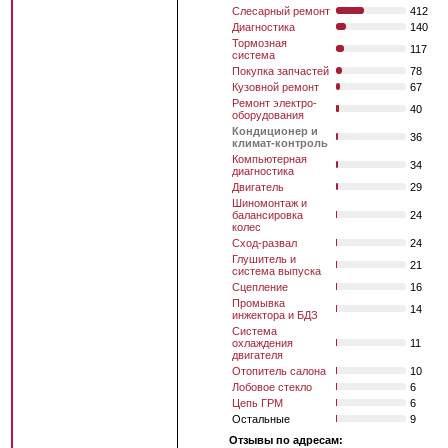
Слесарный ремонт
412
Диагностика
140
Тормозная
117
система
Покупка запчастей
78
Кузовной ремонт
67
Ремонт электро-
40
оборудования
Кондиционер и
36
климат-контроль
Компьютерная
34
диагностика
Двигатель
29
Шиномонтаж и
балансировка
24
колес
Сход-развал
24
Глушитель и
21
система выпуска
Сцепление
16
Промывка
14
инжектора и БДЗ
Система
охлаждения
11
двигателя
Отопитель салона
10
Лобовое стекло
6
Цепь ГРМ
6
Остальные
9
Отзывы по адресам: