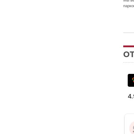
Мы ве
парко
О
4.
Чо ника пон