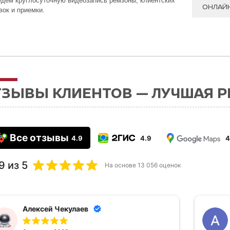
дем круглосуточную видеозапись ремзоны, клиентских
ОНЛАЙ
вок и приемки.
ТЗЫВЫ КЛИЕНТОВ — ЛУЧШАЯ 
Все отзывы
4.9
4.9
4
9
из 5
На основе
13 056
оценок
Алексей Чекулаев