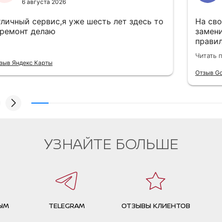
6 августа 2026
тличный сервис,я уже шесть лет здесь то
На сво
 ремонт делаю
замен
правил
по тех
Читать 
объясн
зыв Яндекс Карты
критич
Отзыв Go
следую
в нагр
процед
спасиб
УЗНАЙТЕ БОЛЬШЕ
ЫМ
TELEGRAM
ОТЗЫВЫ КЛИЕНТОВ