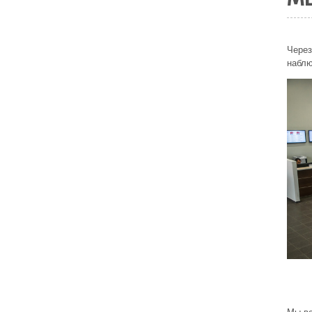
Через
наблю