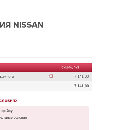
ИЯ NISSAN
СУММА, РУБ.
ыжимного
7 141,00
7 141,00
условиях
 прайсу
тельные условия