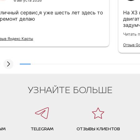
6 августа 2026
тличный сервис,я уже шесть лет здесь то
На Х3 
 ремонт делаю
двигат
задумч
забит 
Читать 
истори
зыв Яндекс Карты
трасс
Отзыв Go
радиат
кондиц
работа
надеж
УЗНАЙТЕ БОЛЬШЕ
ЫМ
TELEGRAM
ОТЗЫВЫ КЛИЕНТОВ