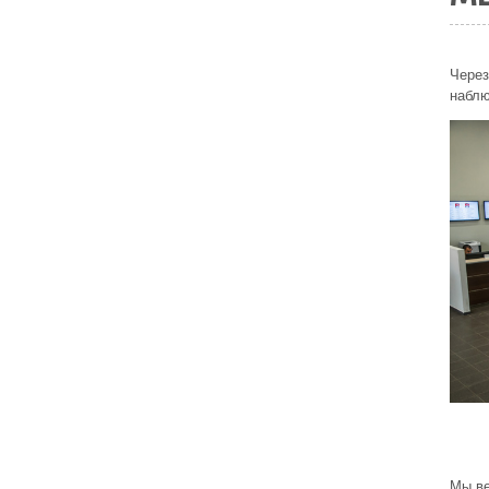
Через
наблю
Мы ве