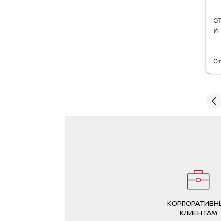
10 июля 2026
Всем доброго дня. Был первый раз. Всё
о
понравилось. Буду обращаться при
и
надобности. Рекомендую данный тех
центр.
Читать полностью
От
Отзыв Яндекс Карты
КОРПОРАТИВН
КЛИЕНТАМ