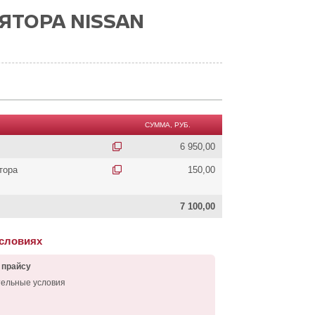
ЯТОРА NISSAN
СУММА, РУБ.
6 950,00
тора
150,00
7 100,00
условиях
 прайсу
тельные условия