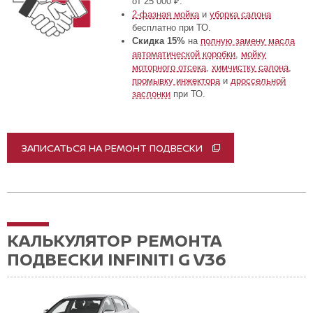
от 25 000 ₽.
2-фазная мойка
и
уборка салона
бесплатно при ТО.
Скидка 15%
на
полную замену масла
автоматической коробки
,
мойку
моторного отсека
,
химчистку салона
,
промывку инжектора
и
дроссельной
заслонки
при ТО.
ЗАПИСАТЬСЯ НА РЕМОНТ ПОДВЕСКИ
КАЛЬКУЛЯТОР РЕМОНТА
ПОДВЕСКИ INFINITI G V36