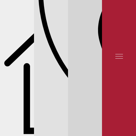
ОТЗЫВЫ КЛИЕНТОВ
КОНТАКТЫ
СЕРВИС INFINITI
СЕРВИС INFINITI G
РЕМОНТ ПОДВЕСКИ INFINITI G V36
РЕЙТИНГ 5★ НА ЯНДЕКСЕ 12 000 ОТЗЫВОВ
© 2025 YUNION MOTORS, OOO