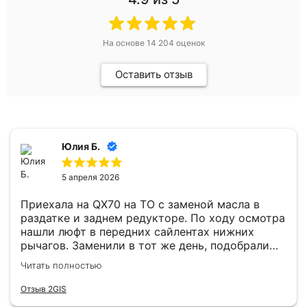
На основе
14 204
оценок
Оставить отзыв
Юлия Б.
5 апреля 2026
Приехала на QX70 на ТО с заменой масла в
раздатке и заднем редукторе. По ходу осмотра
нашли люфт в передних сайлентах нижних
рычагов. Заменили в тот же день, подобрали
хорошие аналоги (оригинал не горел). Теперь
Читать полностью
машина стоит на дороге как влитая. В зоне
ожидания кофе, вайфай, все на уровне.
Отзыв 2GIS
Хороший техцентр с качественным