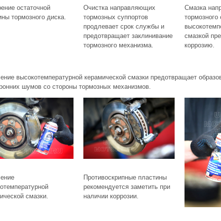
ение остаточной
Очистка направляющих
Смазка нап
ны тормозного диска.
тормозных суппортов
тормозного 
продлевает срок службы и
высокотемп
предотвращает заклинивание
смазкой пр
тормозного механизма.
коррозию.
ение высокотемпературной керамической смазки предотвращает образов
ронних шумов со стороны тормозных механизмов.
сение
Противоскрипные пластины
отемпературной
рекомендуется заметить при
ической смазки.
наличии коррозии.