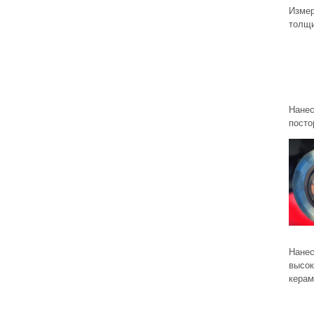
Измер
толщи
Нанес
посто
Нане
высок
керам