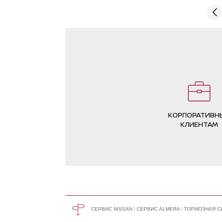
Тиида в Юнион Моторс, теперь Киа Рио,
очень рад, что вновь могу здесь
ремонтировать мой новый автомобиль.
КОРПОРАТИВН
КЛИЕНТАМ
СЕРВИС NISSAN
СЕРВИС ALMERA
ТОРМОЗНАЯ С