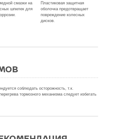
медной смазки на
Пластиковая защитная
есных шпилек для
оболочка предотвращает
оррозии.
повреждение колесных
дисков.
ЗМОВ
ндуется соблюдать осторожность, т.к.
ерегрева тормозного механизма следует избегать
РЕКОМЕНДАЦИЯ