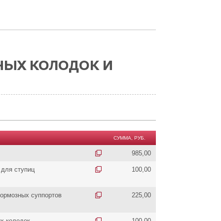
НЫХ КОЛОДОК И
СУММА, РУБ.
985,00
 для ступиц
100,00
ормозных суппортов
225,00
х колодок
100,00