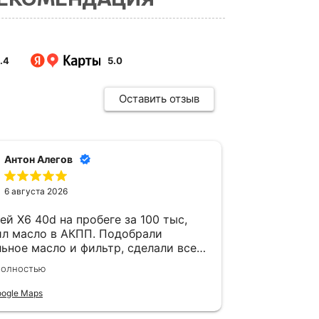
.4
5.0
Оставить отзыв
Антон Алегов
Але
6 августа 2026
5 авг
ей X6 40d на пробеге за 100 тыс,
На Х3 конд
ил масло в АКПП. Подобрали
двигатель 
ьное масло и фильтр, сделали все
задумчивый
нологии с полной заменой. Мастер
забит пухо
полностью
Читать полно
ил, почему для коробки это
история,ос
но, дали рекомендации по
трассе. Сд
ogle Maps
Отзыв Google 
щей замене. На f16 АКПП работает
радиатора 
уженном режиме, это обязательная
кондиционе