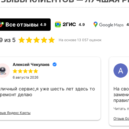
Все отзывы
4.9
4.9
4
9
из 5
На основе
13 057
оценок
Алексей Чекулаев
6 августа 2026
тличный сервис,я уже шесть лет здесь то
На сво
 ремонт делаю
замен
правил
по тех
Читать 
объясн
зыв Яндекс Карты
критич
Отзыв Go
следую
в нагр