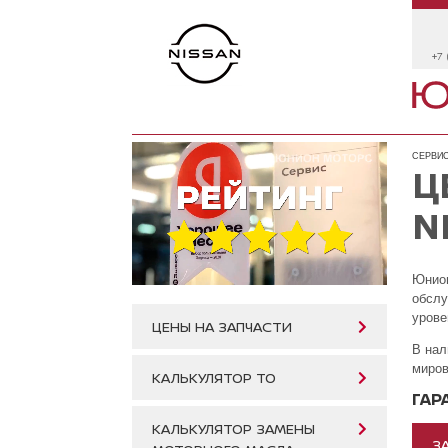
+7 
СЕРВИС
Ц
N
Юнион
обслу
урове
ЦЕНЫ НА ЗАПЧАСТИ
В нал
миров
КАЛЬКУЛЯТОР ТО
ГАР
КАЛЬКУЛЯТОР ЗАМЕНЫ
З