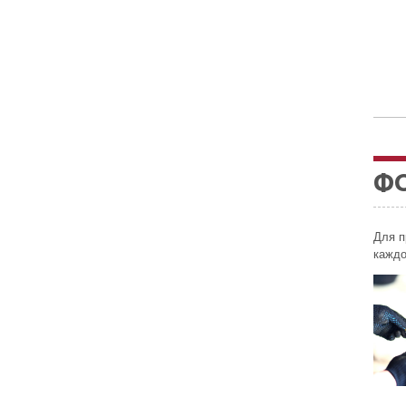
Ф
Для п
каждо