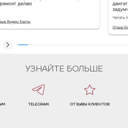
 ремонт делаю
двигат
задумч
забит 
Читать 
истори
зыв Яндекс Карты
трасс
Отзыв Go
радиат
кондиц
работа
надеж
УЗНАЙТЕ БОЛЬШЕ
ЫМ
TELEGRAM
ОТЗЫВЫ КЛИЕНТОВ