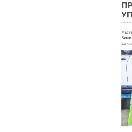
П
У
Масте
Ваши 
запча