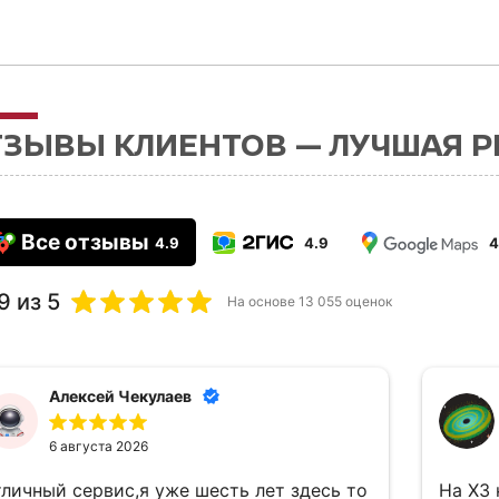
ТЗЫВЫ КЛИЕНТОВ — ЛУЧШАЯ 
Все отзывы
4.9
4.9
4
9
из 5
На основе
13 055
оценок
Алексей Чекулаев
6 августа 2026
тличный сервис,я уже шесть лет здесь то
На Х3 