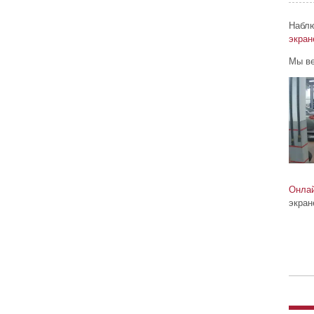
Наблю
экран
Мы ве
Онлай
экран