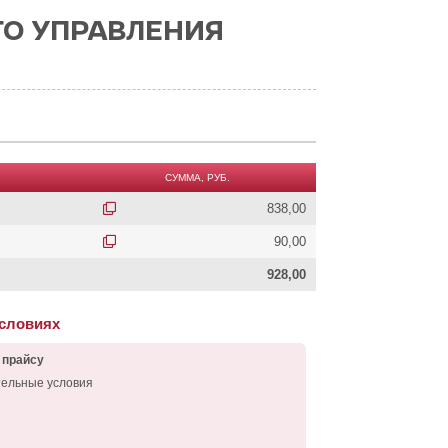
ГО УПРАВЛЕНИЯ
СУММА, РУБ.
838,00
90,00
928,00
условиях
 прайсу
тельные условия