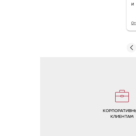
понравилось. Буду обращаться при
и
надобности. Рекомендую данный тех
центр.
Читать полностью
От
Отзыв Яндекс Карты
КОРПОРАТИВН
КЛИЕНТАМ