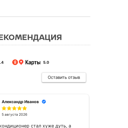
РЕКОМЕНДАЦИЯ
.4
5.0
Оставить отзыв
Александр Иванов
даш
5 августа 2026
4 ав
кондиционер стал хуже дуть, а
Утром увид