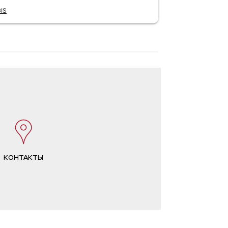
Читать полно
пункта раб
IS
подробным
Отзыв Яндекс 
отправлен.
на других 
понимаешь,
или нет, а 
Понравилос
диагностик
что я попр
рекомендац
ремонтиров
есть ничего 
супер адек
качество у
приятный. 
КОНТАКТЫ
отзывы, но
похвалить 
Да, ощущен
отличные —
из салона. 