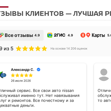
ТЗЫВЫ КЛИЕНТОВ — ЛУЧШАЯ 
Все отзывы
4.9
4.9
5.
9
из 5
На основе
14 206
оценок
Александр С.
26 июля 2026
тличный сервис. Все свои авто nissan
Отличн
бслуживал именно тут. Нет навязывания
обслу
слуг и ремонтов. Все почестному и за
то авт
декватные деньги.