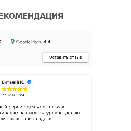
РЕКОМЕНДАЦИЯ
0
4.4
Оставить отзыв
Виталий К.
Имм
22 июля 2026
17 и
ый сервис для моего nissan,
Первый раз
живание на высшем уровне, делаю
приехал на
омобиля только здесь.
Motos. Что
работы от 
в защитную