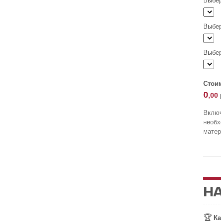
Выбер
Выбер
Выбер
Стои
0
,00
Включ
необ
матер
Н
🏆
Ка