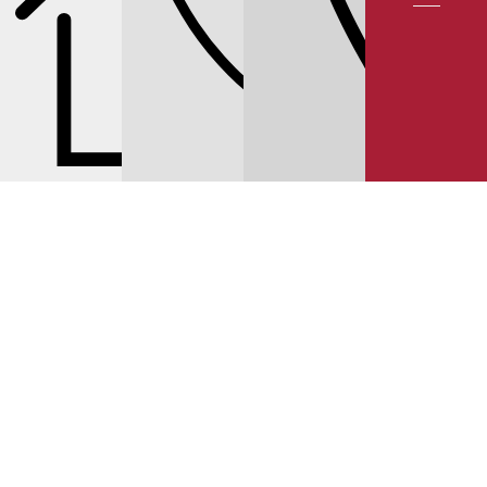
СЕРВИС NISSAN
СЕРВИС MURANO
ЦЕНЫ НА МАСЛЯНЫЕ ФИЛЬТРЫ
NISSAN MURANO Z52
© 2025 YUNION MOTORS, OOO