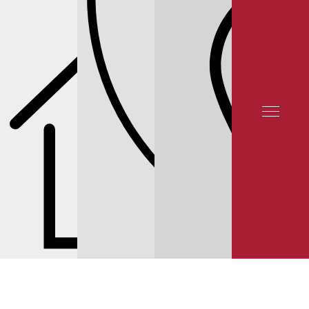
ОТЗЫВЫ КЛИЕНТОВ
КОНТАКТЫ
СЕРВИС INFINITI
СЕРВИС INFINITI QX56 Z62
ЦЕНЫ НА ОБСЛУЖИВАНИЕ И
РЕМОНТ ТОРМОЗНЫХ МЕХАНИЗМОВ INFINITI QX56 Z62
© 2025 YUNION MOTORS, OOO