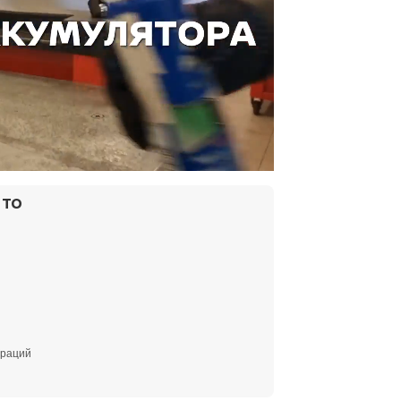
 ТО
ераций