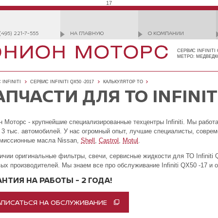
17
(495) 221-7-555
НА ГЛАВНУЮ
О КОМПАНИИ
СЕРВИС INFINITI
МЕТРО: МЕДВЕДК
 INFINITI
СЕРВИС INFINITI QX50 -2017
КАЛЬКУЛЯТОР ТО
АПЧАСТИ ДЛЯ ТО INFINITI
 Моторс - крупнейшие специализированные техцентры Infiniti. Мы работ
 3 тыс. автомобилей. У нас огромный опыт, лучшие специалисты, совре
миссионные масла Nissan,
Shell
,
Castrol
,
Motul
.
ичии оригинальные фильтры, свечи, сервисные жидкости для ТО Infiniti
ых производителей. Мы знаем все про обслуживание Infiniti QX50 -17 и 
АНТИЯ НА РАБОТЫ - 2 ГОДА!
АПИСАТЬСЯ НА ОБСЛУЖИВАНИЕ