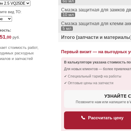
60 мл
Смазка защитная для замков дв
ите вид ТО:
10 мл
Смазка защитная для клемм ак
5 мл
мость:
651
,00
Итого (запчасти и материалы
руб.
ает стоимость работ,
Первый визит — на выгодных 
ходимых расходных
иалов и запчастей
В калькуляторе указана стоимость по
Для новых клиентов — более привлека
✔ Специальный тариф на работы
✔ Оптовые цены на запчасти
УЗНАЙТЕ 
Позвоните нам или напишите в 
📞
Рассчитать цену