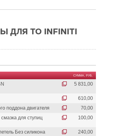
 ДЛЯ ТО INFINITI
СУММА, РУБ.
SN
5 831,00
610,00
го поддона двигателя
70,00
смазка для ступиц
100,00
петель Без силикона
240,00