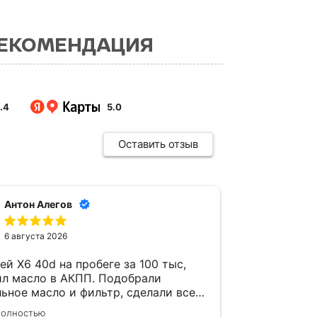
РЕКОМЕНДАЦИЯ
.4
5.0
Оставить отзыв
Антон Алегов
Але
6 августа 2026
5 авг
ей X6 40d на пробеге за 100 тыс,
На Х3 конд
ил масло в АКПП. Подобрали
двигатель 
ьное масло и фильтр, сделали все
задумчивый
нологии с полной заменой. Мастер
забит пухо
полностью
Читать полно