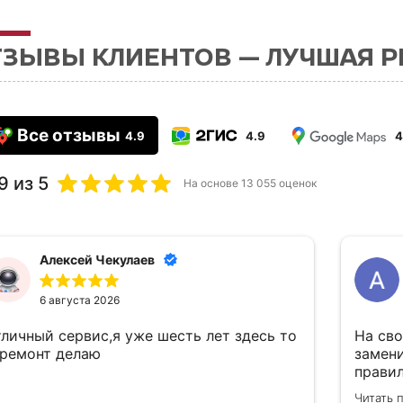
ТЗЫВЫ КЛИЕНТОВ — ЛУЧШАЯ 
Все отзывы
4.9
4.9
4
9
из 5
На основе
13 055
оценок
Алексей Чекулаев
6 августа 2026
тличный сервис,я уже шесть лет здесь то
На сво
 ремонт делаю
замен
правил
по тех
Читать 