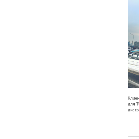
Клиен
для Т
дистр