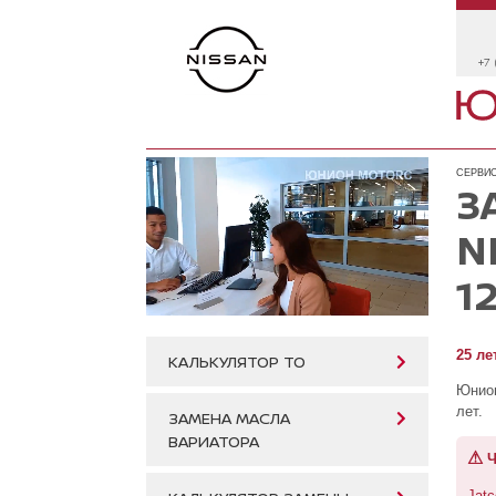
+7 
СЕРВИС
З
N
1
25 ле
КАЛЬКУЛЯТОР ТО
Юнион
лет.
ЗАМЕНА МАСЛА
ВАРИАТОРА
⚠
Ч
Jatc