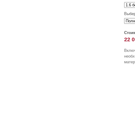
Выбер
Стоим
22 
Включ
необ
матер