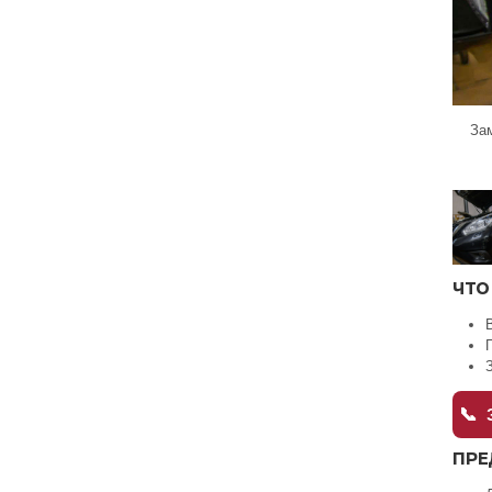
За
ЧТО
📞
З
ПРЕ