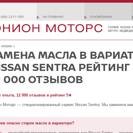
(495) 221-7-555
НА ГЛАВНУЮ
О КОМПАНИИ
СЕРВИС NISSAN 
МЕТРО: МЕДВЕДК
 NISSAN
АМЕНА МАСЛА В ВАРИА
ISSAN SENTRA РЕЙТИНГ
2 000 ОТЗЫВОВ
т опыта, 12 000 отзывов и рейтинг 5★
 Моторс — специализированный сервис Nissan Sentra. Мы заменили мас
ем опасно старое масло в вариаторе?
o
— крупнейший производитель вариаторов для Nissan Sentra — рекоме