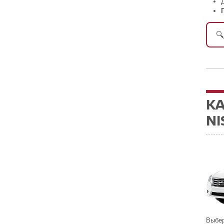
🔍
К
NI
Выбер