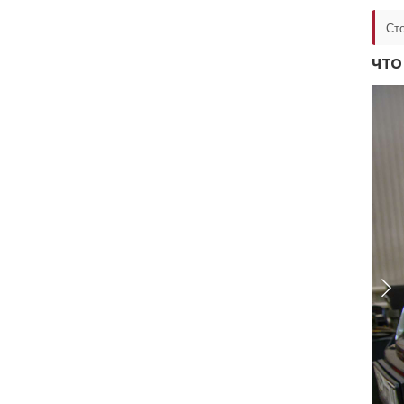
Ст
ЧТО