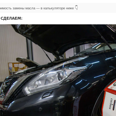
👇
оимость замены масла — в калькуляторе ниже
 СДЕЛАЕМ: