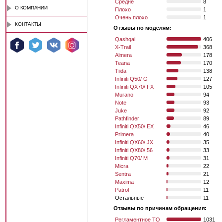
Средне
8
О КОМПАНИИ
Плохо
1
Очень плохо
1
КОНТАКТЫ
Отзывы по моделям:
Qashqai
406
X-Trail
368
Almera
178
Teana
170
Tiida
138
Infiniti Q50/ G
127
Infiniti QX70/ FX
105
Murano
94
Note
93
Juke
92
Pathfinder
89
Infiniti QX50/ EX
46
Primera
40
Infiniti QX60/ JX
35
Infiniti QX80/ 56
33
Infiniti Q70/ M
31
Micra
22
Sentra
21
Maxima
12
Patrol
11
Остальные
11
Отзывы по причинам обращения:
Регламентное ТО
1031