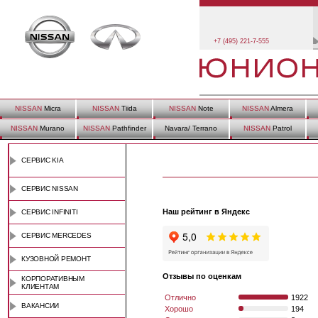
+7 (495) 221-7-555
NISSAN
Micra
NISSAN
Tiida
NISSAN
Note
NISSAN
Almera
NISSAN
Murano
NISSAN
Pathfinder
Navara/ Terrano
NISSAN
Patrol
СЕРВИС KIA
СЕРВИС NISSAN
Наш рейтинг в Яндекс
СЕРВИС INFINITI
СЕРВИС MERCEDES
КУЗОВНОЙ РЕМОНТ
Отзывы по оценкам
КОРПОРАТИВНЫМ
КЛИЕНТАМ
Отлично
1922
ВАКАНСИИ
Хорошо
194