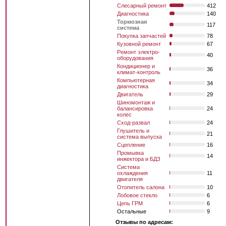
Слесарный ремонт
412
Диагностика
140
Тормозная
117
система
Покупка запчастей
78
Кузовной ремонт
67
Ремонт электро-
40
оборудования
Кондиционер и
36
климат-контроль
Компьютерная
34
диагностика
Двигатель
29
Шиномонтаж и
балансировка
24
колес
Сход-развал
24
Глушитель и
21
система выпуска
Сцепление
16
Промывка
14
инжектора и БДЗ
Система
охлаждения
11
двигателя
Отопитель салона
10
Лобовое стекло
6
Цепь ГРМ
6
Остальные
9
Отзывы по адресам: