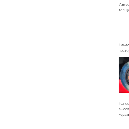
Измер
толщи
Нанес
посто
Нане
высок
керам