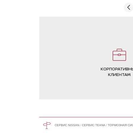
что прислали фотоотчёт каждого этапа
работы.
КОРПОРАТИВН
КЛИЕНТАМ
СЕРВИС NISSAN
СЕРВИС TEANA
ТОРМОЗНАЯ СИ