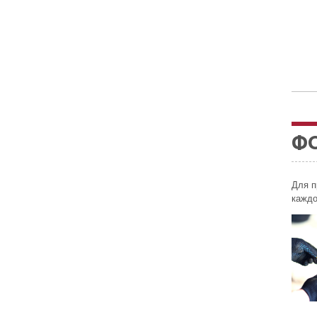
Ф
Для п
каждо