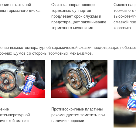
ение остаточной
Очистка направляющих
Смазка нап
ны тормозного диска.
тормозных суппортов
тормозного 
продлевает срок службы и
высокотемп
предотвращает заклинивание
смазкой пр
тормозного механизма.
коррозию.
ение высокотемпературной керамической смазки предотвращает образов
ронних шумов со стороны тормозных механизмов.
сение
Противоскрипные пластины
отемпературной
рекомендуется заметить при
ической смазки.
наличии коррозии.