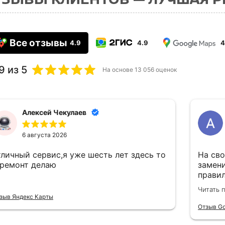
Все отзывы
4.9
4.9
4
9
из 5
На основе
13 056
оценок
Алексей Чекулаев
6 августа 2026
тличный сервис,я уже шесть лет здесь то
На сво
 ремонт делаю
замен
правил
по тех
Читать 
объясн
зыв Яндекс Карты
критич
Отзыв Go
следую
в нагр