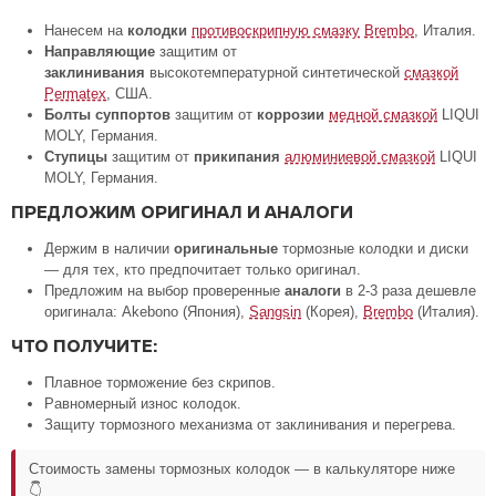
Нанесем на
колодки
противоскрипную смазку
Brembo
, Италия.
Направляющие
защитим от
заклинивания
высокотемпературной синтетической
смазкой
Permatex
, США.
Болты суппортов
защитим от
коррозии
медной смазкой
LIQUI
MOLY, Германия.
Ступицы
защитим от
прикипания
алюминиевой смазкой
LIQUI
MOLY, Германия.
ПРЕДЛОЖИМ ОРИГИНАЛ И АНАЛОГИ
Держим в наличии
оригинальные
тормозные колодки и диски
— для тех, кто предпочитает только оригинал.
Предложим на выбор проверенные
аналоги
в 2-3 раза дешевле
оригинала: Akebono (Япония),
Sangsin
(Корея),
Brembo
(Италия).
ЧТО ПОЛУЧИТЕ:
Плавное торможение без скрипов.
Равномерный износ колодок.
Защиту тормозного механизма от заклинивания и перегрева.
Стоимость замены тормозных колодок — в калькуляторе ниже
👇