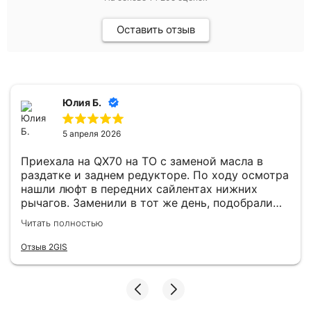
Оставить отзыв
Юлия Б.
5 апреля 2026
Приехала на QX70 на ТО с заменой масла в
раздатке и заднем редукторе. По ходу осмотра
нашли люфт в передних сайлентах нижних
рычагов. Заменили в тот же день, подобрали
хорошие аналоги (оригинал не горел). Теперь
Читать полностью
машина стоит на дороге как влитая. В зоне
ожидания кофе, вайфай, все на уровне.
Отзыв 2GIS
Хороший техцентр с качественным
обслуживанием. Спасибо мастеру Юрию, очень
грамотный специалист!