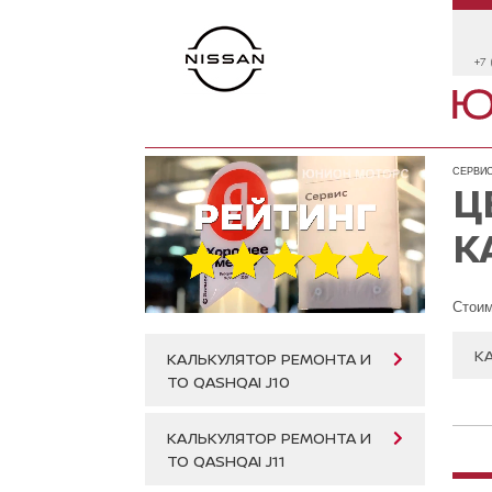
+7 
СЕРВИС
Ц
К
Стоим
К
КАЛЬКУЛЯТОР РЕМОНТА И
ТО QASHQAI J10
КАЛЬКУЛЯТОР РЕМОНТА И
ТО QASHQAI J11