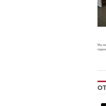
Мы ве
парко
О