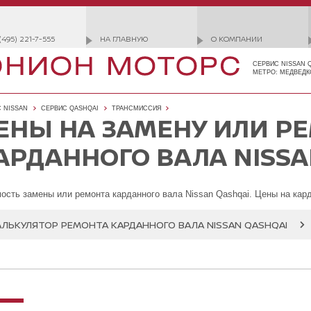
(495) 221-7-555
НА ГЛАВНУЮ
О КОМПАНИИ
СЕРВИС NISSAN 
МЕТРО: МЕДВЕДК
 NISSAN
СЕРВИС QASHQAI
ТРАНСМИССИЯ
ЕНЫ НА ЗАМЕНУ ИЛИ Р
АРДАННОГО ВАЛА NISSA
ость замены или ремонта карданного вала Nissan Qashqai. Цены на кар
АЛЬКУЛЯТОР РЕМОНТА КАРДАННОГО ВАЛА NISSAN QASHQAI