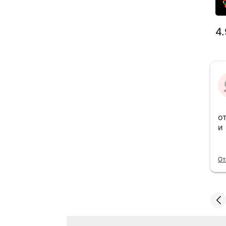
4.
Валерий В.
10 июля 2026
Всем доброго дня. Был первый раз. Всё
о
понравилось. Буду обращаться при
и
надобности. Рекомендую данный тех
центр.
Читать полностью
От
Отзыв Яндекс Карты