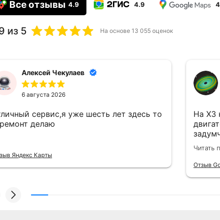
Все отзывы
4.9
4.9
4
9
из 5
На основе
13 055
оценок
Алексей Чекулаев
6 августа 2026
тличный сервис,я уже шесть лет здесь то
На Х3 
 ремонт делаю
двигат
задумч
забит 
Читать 
истори
зыв Яндекс Карты
трасс
Отзыв Go
радиат
кондиц
работа
надеж