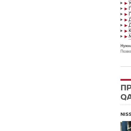
▶
▶
▶
▶
▶
▶
▶
Нужна
Позво
ПР
QA
NIS