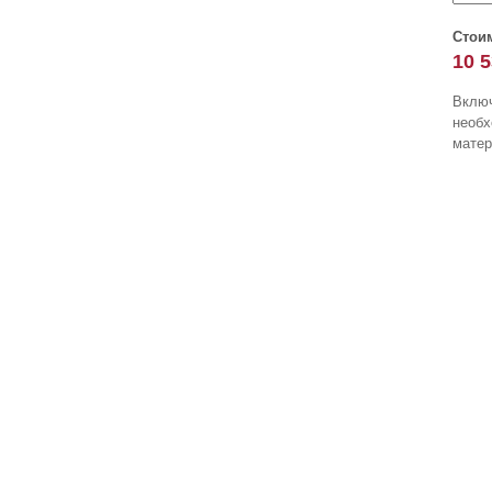
Стои
10 
Включ
необ
матер