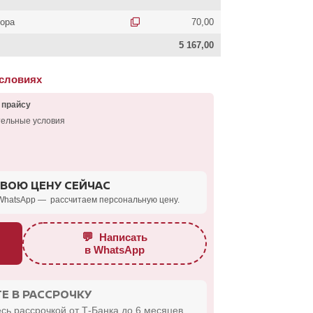
тора
70,00
5 167,00
условиях
 прайсу
тельные условия
СВОЮ ЦЕНУ СЕЙЧАС
WhatsApp — рассчитаем персональную цену.
💬
Написать
в WhatsApp
Е В РАССРОЧКУ
сь рассрочкой от Т-Банка до 6 месяцев.