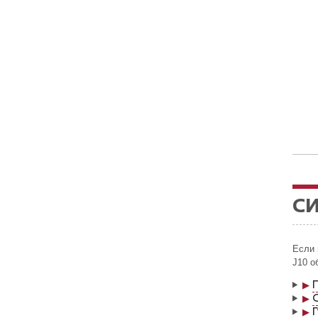
СИ
Если 
J10 о
▶
▶
▶