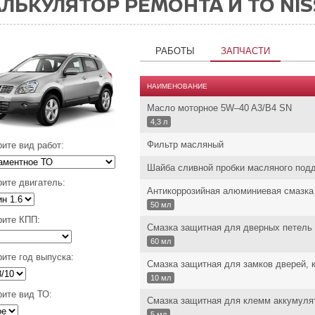
ЛЬКУЛЯТОР РЕМОНТА И ТО NIS
РАБОТЫ
ЗАПЧАСТИ
НАИМЕНОВАНИЕ
Масло моторное 5W–40 A3/B4 SN
4,3 л
Фильтр масляный
ите вид работ:
Шайба сливной пробки масляного под
ите двигатель:
Антикоррозийная алюминиевая смазка
50 мл
ите КПП:
Смазка защитная для дверных петель
60 мл
ите год выпуска:
Смазка защитная для замков дверей, к
10 мл
ите вид ТО:
Смазка защитная для клемм аккумуля
5 мл