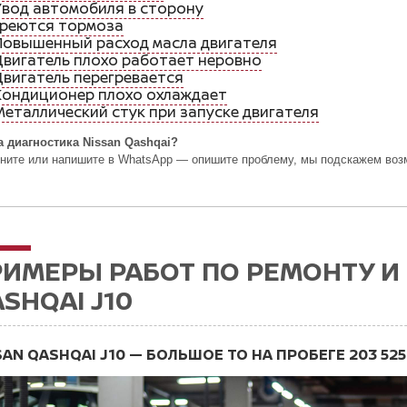
Увод автомобиля в сторону
Греются тормоза
Повышенный расход масла двигателя
Двигатель плохо работает неровно
Двигатель перегревается
Кондиционер плохо охлаждает
Металлический стук при запуске двигателя
 диагностика Nissan Qashqai?
ните или напишите в WhatsApp — опишите проблему, мы подскажем возм
ИМЕРЫ РАБОТ ПО РЕМОНТУ И 
SHQAI J10
SAN QASHQAI J10 — БОЛЬШОЕ ТО НА ПРОБЕГЕ 203 525