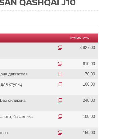
SAN QASHQAI J10
СУММА, РУБ.
3 827,00
610,00
дона двигателя
70,00
 для ступиц
100,00
 Без силикона
240,00
апота, багажника
100,00
тора
150,00