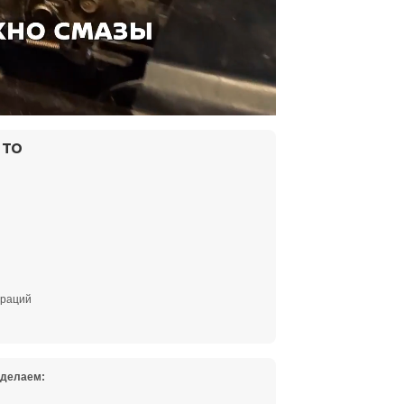
 ТО
ераций
сделаем: