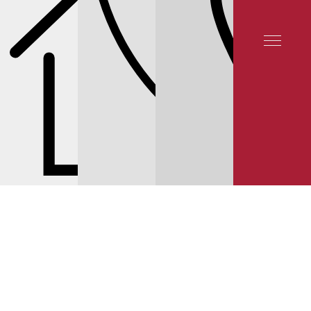
СЕРВИС NISSAN
СЕРВИС QASHQAI
РУЛЕВОЕ УПРАВЛЕНИЕ
ЦЕНЫ НА
ЗАМЕНУ РУЛЕВЫХ НАКОНЕЧНИКОВ NISSAN QASHQAI
© 2025 YUNION MOTORS, OOO