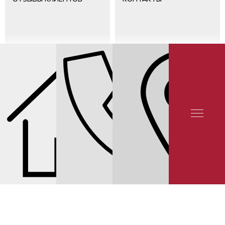
СЕРВИС NISSAN
СЕРВИС QASHQAI
ЦЕНЫ НА ЗАМЕНУ ЛАМП NISSAN
QASHQAI
© 2025 YUNION MOTORS, OOO