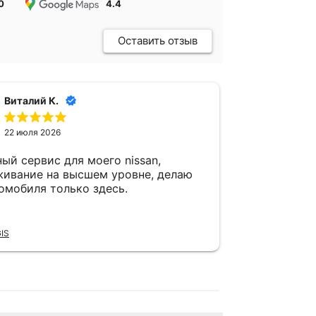
0
4.4
Оставить отзыв
Виталий К.
Имм
22 июля 2026
17 и
ый сервис для моего nissan,
Первый раз
живание на высшем уровне, делаю
приехал на
омобиля только здесь.
Motos. Что
работы от 
в защитную
Читать полно
пункта раб
IS
подробным
Отзыв Яндекс 
отправлен.
на других 
понимаешь,
или нет, а 
Понравилос