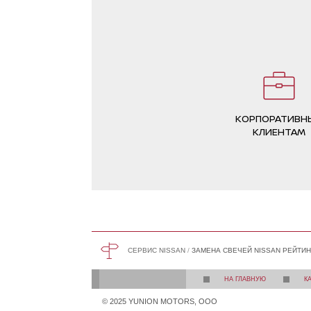
пригнала машину. Теперь только Юнион
Моторс! Ещё раз спасибо за быструю
диагностику и ремонт моего автомобиля!
КОРПОРАТИВН
КЛИЕНТАМ
СЕРВИС NISSAN
ЗАМЕНА СВЕЧЕЙ NISSAN РЕЙТИН
НА ГЛАВНУЮ
К
© 2025 YUNION MOTORS, OOO