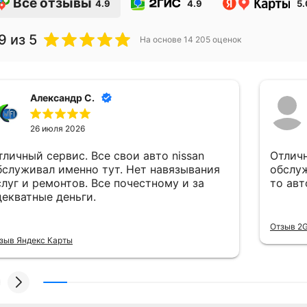
Все отзывы
4.9
4.9
5.
9
из 5
На основе
14 205
оценок
Александр С.
26 июля 2026
тличный сервис. Все свои авто nissan
Отличн
бслуживал именно тут. Нет навязывания
обслу
слуг и ремонтов. Все почестному и за
то авт
декватные деньги.
Отзыв 2G
зыв Яндекс Карты