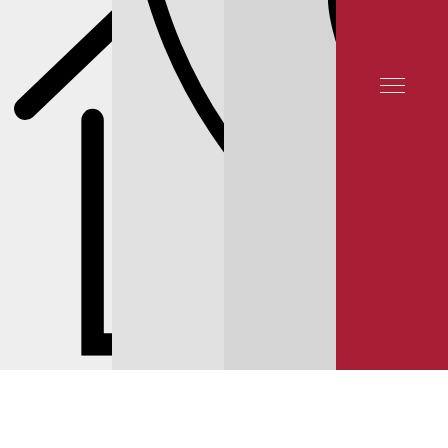
СЕРВИС NISSAN
КАЛЬКУЛЯТОР РЕМОНТА И ОБСЛУЖИВАНИЯ NOTE
ЗАМЕНА МАСЛА АКПП NISSAN NOTE РЕЙТИНГ 5★ НА ЯНДЕКСЕ
12 000 ОТЗЫВОВ
© 2025 YUNION MOTORS, OOO