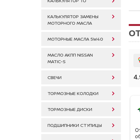
КАЛЬКУЛЯТОР ТО
КАЛЬКУЛЯТОР ЗАМЕНЫ
МОТОРНОГО МАСЛА
О
МОТОРНЫЕ МАСЛА 5W40
МАСЛО АКПП NISSAN
MATIC-S
4.
СВЕЧИ
ТОРМОЗНЫЕ КОЛОДКИ
Вера С.
ТОРМОЗНЫЕ ДИСКИ
11 апреля 2026
ПОДШИПНИКИ СТУПИЦЫ
Автосервис в этот раз меня очень
О
выручил, спасибо Вам! Привезла машину
о