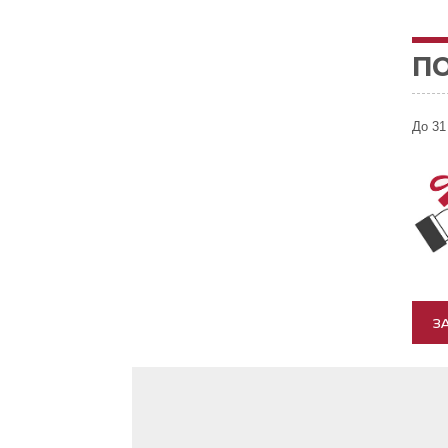
П
До 31
З