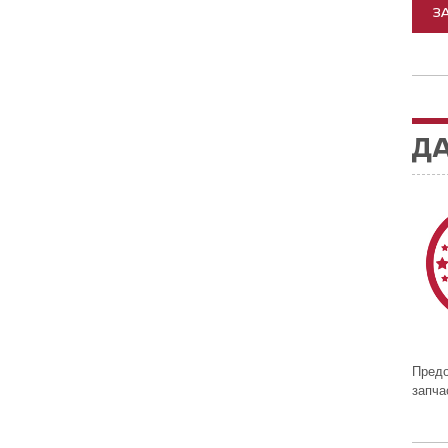
З
ДА
Предо
запч