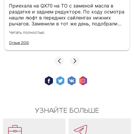
Приехала на QX70 на ТО с заменой масла в
раздатке и заднем редукторе. По ходу осмотра
нашли люфт в передних сайлентах нижних
рычагов. Заменили в тот же день, подобрали
хорошие аналоги (оригинал не горел). Теперь
Читать полностью
машина стоит на дороге как влитая. В зоне
ожидания кофе, вайфай, все на уровне.
Отзыв 2GIS
Хороший техцентр с качественным
обслуживанием. Спасибо мастеру Юрию, очень
грамотный специалист!
УЗНАЙТЕ БОЛЬШЕ