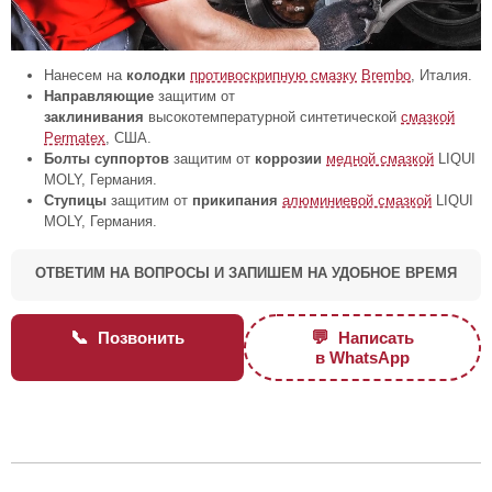
Нанесем на
колодки
противоскрипную смазку
Brembo
, Италия.
Направляющие
защитим от
заклинивания
высокотемпературной синтетической
смазкой
Permatex
, США.
Болты суппортов
защитим от
коррозии
медной смазкой
LIQUI
MOLY, Германия.
Ступицы
защитим от
прикипания
алюминиевой смазкой
LIQUI
MOLY, Германия.
ОТВЕТИМ НА ВОПРОСЫ И ЗАПИШЕМ НА УДОБНОЕ ВРЕМЯ
📞
💬
Позвонить
Написать
в WhatsApp