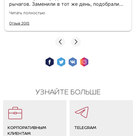
рычагов. Заменили в тот же день, подобрали
хорошие аналоги (оригинал не горел). Теперь
Читать полностью
машина стоит на дороге как влитая. В зоне
ожидания кофе, вайфай, все на уровне.
Отзыв 2GIS
Хороший техцентр с качественным
обслуживанием. Спасибо мастеру Юрию, очень
грамотный специалист!
УЗНАЙТЕ БОЛЬШЕ
КОРПОРАТИВНЫМ
TELEGRAM
КЛИЕНТАМ