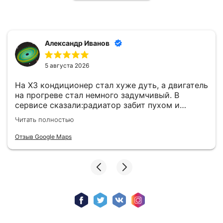
Александр Иванов
5 августа 2026
На Х3 кондиционер стал хуже дуть, а двигатель
на прогреве стал немного задумчивый. В
сервисе сказали:радиатор забит пухом и
пылью, это на G01 типичная история,особенно
Читать полностью
когда много ездишь по трассе. Сделали
профессиональную мойку радиатора с
Отзыв Google Maps
разработкой пакета. Теперь кондиционер и
дубак дает и двигатель работает ровно.
Рекомендую юнион как надеждой сервис для
BMW