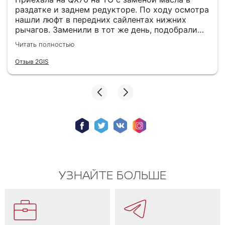
раздатке и заднем редукторе. По ходу осмотра
нашли люфт в передних сайлентах нижних
рычагов. Заменили в тот же день, подобрали
хорошие аналоги (оригинал не горел). Теперь
Читать полностью
машина стоит на дороге как влитая. В зоне
ожидания кофе, вайфай, все на уровне.
Отзыв 2GIS
Хороший техцентр с качественным
обслуживанием. Спасибо мастеру Юрию, очень
грамотный специалист!
УЗНАЙТЕ БОЛЬШЕ