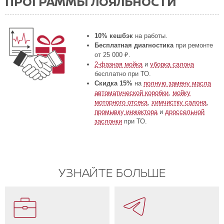
ПРОГРАММЫ ЛОЯЛЬНОСТИ
10% кешбэк
на работы.
Бесплатная диагностика
при ремонте
от 25 000 ₽.
2-фазная мойка
и
уборка салона
бесплатно при ТО.
Скидка 15%
на
полную замену масла
автоматической коробки
,
мойку
моторного отсека
,
химчистку салона
,
промывку инжектора
и
дроссельной
заслонки
при ТО.
УЗНАЙТЕ БОЛЬШЕ