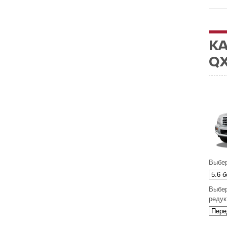
КА
QX
Выбер
Выбер
редук