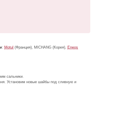
и
:
Motul
(Франция), MICHANG (Корея),
Eneos
ним сальники.
вня. Установим новые шайбы под сливную и