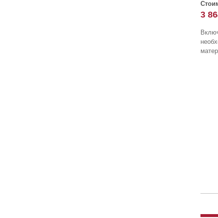
Стоим
3 86
Включ
необ
матер