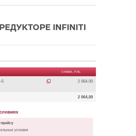
ЕДУКТОРЕ INFINITI
СУММА, РУБ.
–5
2 064,00
2 064,00
условиях
 прайсу
тельные условия