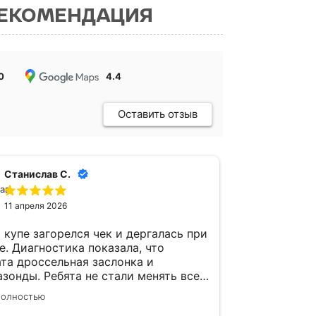
РЕКОМЕНДАЦИЯ
0
4.4
Оставить отзыв
Станислав С.
Юли
11 апреля 2026
1 апр
 купе загорелся чек и дергалась при
У Инфинит
е. Диагностика показала, что
пропуски з
та дроссельная заслонка и
подергивал
зонды. Ребята не стали менять все
других мес
, а сначала промыли заслонку,
и все кату
полностью
Читать полно
ровали и ошибки ушли. Цена
диагностик