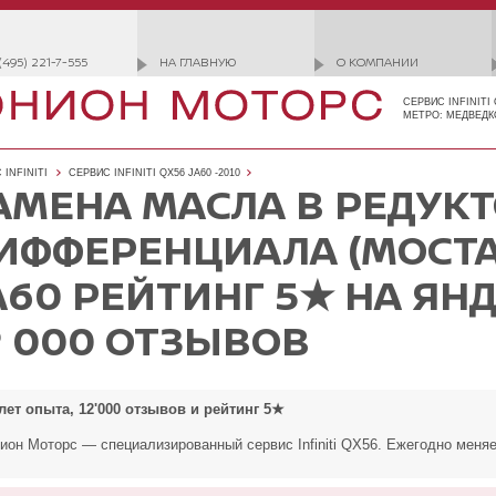
(495) 221-7-555
НА ГЛАВНУЮ
О КОМПАНИИ
СЕРВИС INFINITI
МЕТРО: МЕДВЕДК
 INFINITI
СЕРВИС INFINITI QX56 JA60 -2010
АМЕНА МАСЛА В РЕДУК
ИФФЕРЕНЦИАЛА (МОСТА) 
A60 РЕЙТИНГ 5★ НА ЯН
2 000 ОТЗЫВОВ
 лет опыта, 12'000 отзывов и рейтинг 5★
он Моторс — специализированный сервис Infiniti QX56. Ежегодно меняе