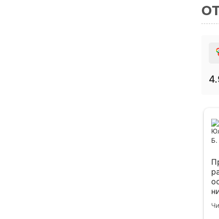
О
4.
Сергей
12 марта 2026
Отличный сервис. Лучшая замена
П
официальному дилеру. Цены лояльные
р
более менее. Диагностика дороговата
о
стала и включили в стоимость работ от 25
н
тысяч. Давно обслуживаюсь уже лет 10
п
Читать полностью
Чи
наверное.
г