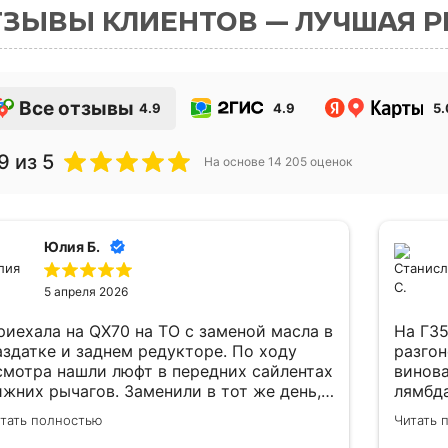
ТЗЫВЫ КЛИЕНТОВ — ЛУЧШАЯ 
Все отзывы
4.9
4.9
5.
9
из 5
На основе
14 205
оценок
Юлия Б.
5 апреля 2026
риехала на QX70 на ТО с заменой масла в
На Г35
аздатке и заднем редукторе. По ходу
разгон
смотра нашли люфт в передних сайлентах
винова
ижних рычагов. Заменили в тот же день,
лямбда
одобрали хорошие аналоги (оригинал не
подряд
тать полностью
Читать 
орел). Теперь машина стоит на дороге как
адапти