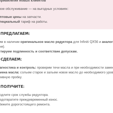
ривилегия новых клиентов
вое обслуживание — на выгодных условиях:
птовые цены
на запчасти.
пециальный
тариф на работы.
 ПРЕДЛАГАЕМ:
им в наличии
оригинальное масло редуктора
для Infiniti QX56 и
аналог
ия).
тируем подлинность и соответствие допускам.
 СДЕЛАЕМ:
агностика и контроль:
проверим течи масла и при необходимости заме
мена масла:
сольем старое и зальем новое масло до необходимого уро
ливную пробку.
 ПОЛУЧИТЕ:
одлите срок службы редуктора.
едотвратите преждевременный износ.
бежите дорогостоящего ремонта.