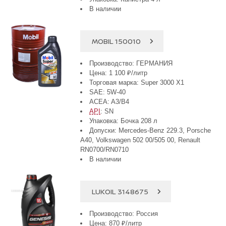
В наличии
MOBIL 150010
Производство: ГЕРМАНИЯ
Цена: 1 100 ₽/литр
Торговая марка: Super 3000 X1
SAE: 5W-40
ACEA: A3/B4
API
: SN
Упаковка: Бочка 208 л
Допуски: Mercedes-Benz 229.3, Porsche
A40, Volkswagen 502 00/505 00, Renault
RN0700/RN0710
В наличии
LUKOIL 3148675
Производство: Россия
Цена: 870 ₽/литр