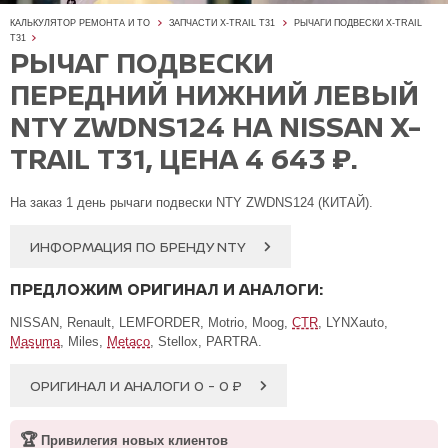
КАЛЬКУЛЯТОР РЕМОНТА И ТО
ЗАПЧАСТИ X-TRAIL T31
РЫЧАГИ ПОДВЕСКИ X-TRAIL
T31
РЫЧАГ ПОДВЕСКИ
ПЕРЕДНИЙ НИЖНИЙ ЛЕВЫЙ
NTY ZWDNS124 НА NISSAN X-
TRAIL T31, ЦЕНА 4 643 ₽.
На заказ 1 день рычаги подвески NTY ZWDNS124 (КИТАЙ).
ИНФОРМАЦИЯ ПО БРЕНДУ NTY
ПРЕДЛОЖИМ ОРИГИНАЛ И АНАЛОГИ:
NISSAN, Renault, LEMFORDER, Motrio, Moog,
CTR
, LYNXauto,
Masuma
, Miles,
Metaco
, Stellox, PARTRA.
ОРИГИНАЛ И АНАЛОГИ 0 - 0 ₽
🏆
Привилегия новых клиентов